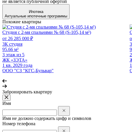
не является публичной офертой
Ипотека
Актуальные ипотечные программы
Похожие квартиры
Студия с 2-мя спальнями № 68 (S-105,14 м²)
С
от 26 285 000 ₽
о
3К студия
3
95.66 м²
9
3 этаж из 5
2
ЖК «ЗЭТА»
1 кв. 2029 года
1
ООО "СЗ "КГС-Бульвар"
Забронировать квартиру
Имя
Имя не должно содержать цифр и символов
Номер телефона