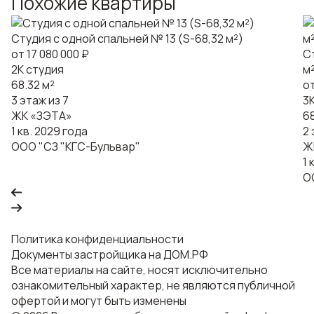
Похожие квартиры
Студия с одной спальней № 13 (S-68,32 м²)
от 17 080 000 ₽
С
2К студия
м
68.32 м²
от
3 этаж из 7
3
ЖК «ЗЭТА»
68
1 кв. 2029 года
2 
ООО "СЗ "КГС-Бульвар"
Ж
1 
О
Политика конфиденциальности
Документы застройщика на ДОМ.РФ
Все материалы на сайте, носят исключительно
ознакомительный характер, не являются публичной
офертой и могут быть изменены