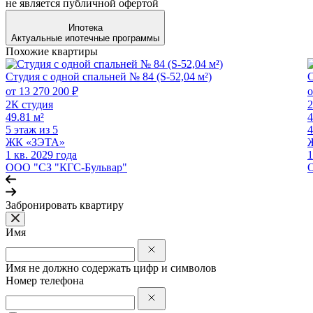
не является публичной офертой
Ипотека
Актуальные ипотечные программы
Похожие квартиры
Студия с одной спальней № 84 (S-52,04 м²)
С
от 13 270 200 ₽
о
2К студия
2
49.81 м²
4
5 этаж из 5
4
ЖК «ЗЭТА»
1 кв. 2029 года
1
ООО "СЗ "КГС-Бульвар"
Забронировать квартиру
Имя
Имя не должно содержать цифр и символов
Номер телефона